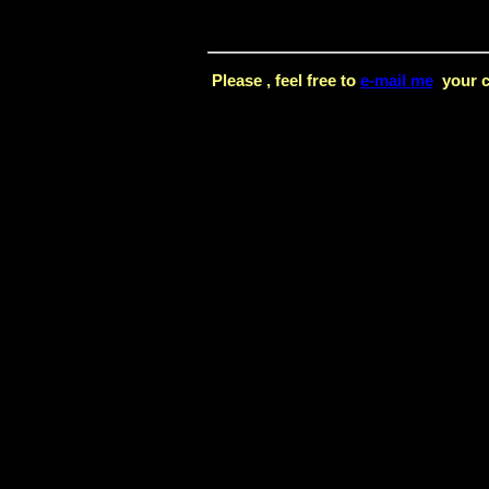
Please , feel free to
e-mail me
your co