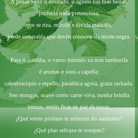
A penas
vexo
o
dourado
, o
agoiro
nas
túas
beiras
,
profecia
nada pretenciosa,
que
se riza,
encolle
e divide
mainiña
,
verde
esmeralda que devén consorte da
morte
negra.
Para ti,
caídiña
, o vento húmido
xa
non
tamborila
é
aromas e
sons
a capella;
caleidoscopio
e
espello
, paralítica
agora
,
graza
rachada.
Sen enrugas, suave como carne viva,
nunha
brisiña
tremas
,
entón
ficas
en paz de novo.
¿Qué vento profano te
arrincou
do santuario?
¿Qué plan
selvaxe
te
rompeu
?