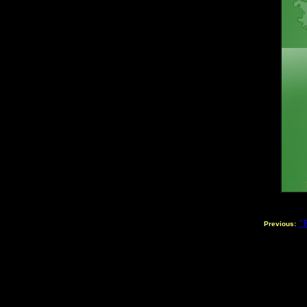
"F
Previous: