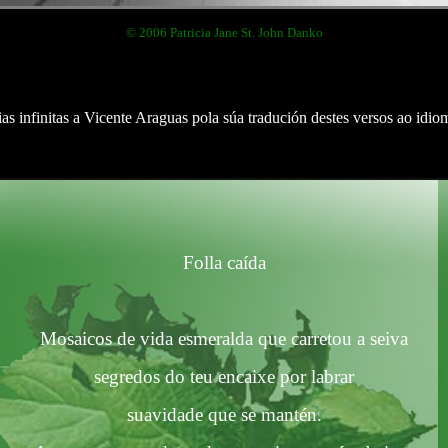
© 2006 Patricia Jane St. John Danko
as infinitas a Vicente Araguas pola súa tradución destes versos ao idio
Folla caída
Mosaicos de vida esmeralda que
carretou
a
seiva
segredos
do
teu
encaixe
por labrar
suavidade
que se mantén.