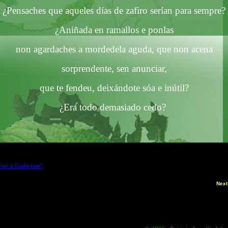
¿
Pensaches
que
aqueles
días de zafiro serían para
sempre
?
¿
Aniñada en
ramallos
e ponlas
non
agardaches
a
mordedela
aguda, que non
acena
sorprendente
, sen anunciar,
que
te
fendeu
,
deixándote
sóa
e inútil?
¿Era todo demasiado cedo?
or a Galician"
Next