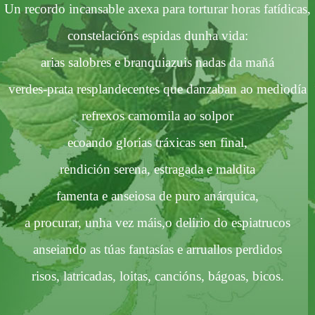
Un
recordo
incansable
axexa
para torturar horas fatídicas,
constelacións
espidas
dunha
vida:
arias
salobres e
branquiazuis
nadas da
mañá
verdes-
prata
resplandecentes
que danzaban
ao
mediodía
refrexos
camomila
ao
solpor
ecoando
glorias
tráxicas
sen final,
rendición
serena, estragada e maldita
famenta
e
anseiosa
de puro anárquica,
a
procurar,
unha
vez
máis,o
delirio do
espiatrucos
anseiando
as
túas
fantasías e
arruallos
perdidos
risos
,
latricadas
, loitas,
cancións
,
bágoas
,
bicos
.