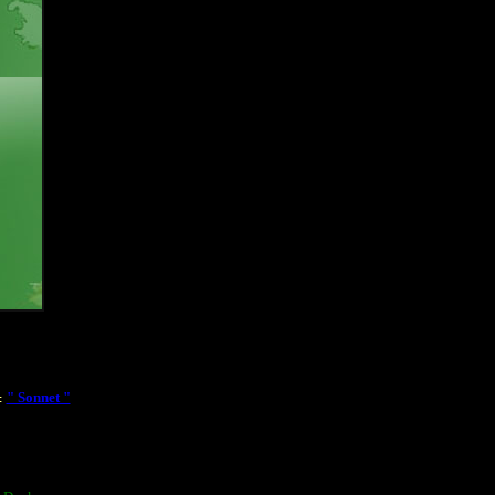
" Sonnet "
: