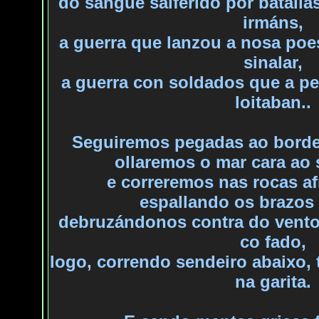
do
sangue salferido por batalla
irmáns,
a
guerra que lanzou a nosa poe
sinalar,
a
guerra con soldados que a pe
loitaban..
Seguiremos pegadas ao borde 
ollaremos
o mar cara ao 
e
correremos nas rocas af
espallando
os brazos
debruzándonos
contra do vento
co fado,
logo
, correndo sendeiro abaixo,
na
garita.