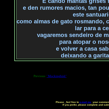
E cando mantas grises 
e
den rumores macios, tan pou
este santuari
como
almas de gato rosmando,
lar para a c
vagaremos
sendeiro de m
para
atopar o nos
e
volver a casa sa
deixando
a garita
Previous:
' Mockingbird '
Please , feel free to
e-mail me
your comments
If you prefer, please complete and sub