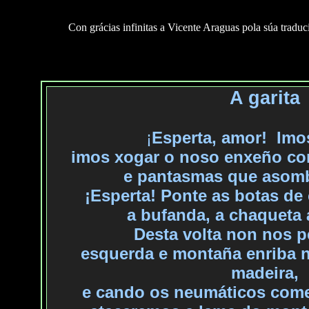
Con grácias infinitas a Vicente Araguas pola súa traduc
A garita
¡
Esperta, amor!
Imos
imos
xogar o noso enxeño co
e
pantasmas que asombr
¡Esperta! Ponte as botas de 
a
bufanda, a chaqueta 
Desta volta non nos 
esquerda
e montaña enriba n
madeira,
e
cando os neumáticos comec