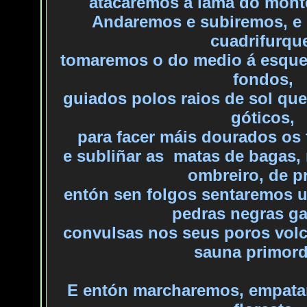
atacaremos
a lama do monte
Andaremos e subiremos, e 
cuadrifurqu
tomaremos
o do medio á esque
fondos,
guiados
polos raios de sol que
góticos,
para
facer máis dourados os 
e
subliñar as
matas de bagas, 
ombreiro, de pr
entón
sen folgos sentaremos u
pedras negras ga
convulsas
nos seus poros volc
sauna primord
E entón marcharemos, empata