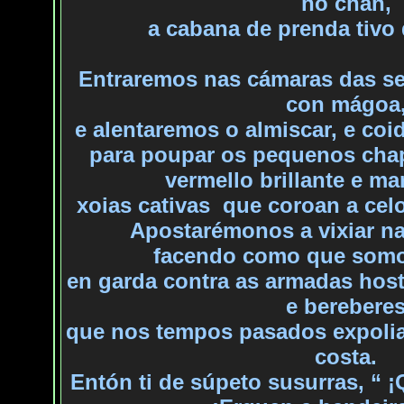
no chan,
a
cabana de prenda tivo 
Entraremos nas cámaras das sen
con mágoa
e
alentaremos o almiscar, e co
para
poupar os pequenos cha
vermello brillante e ma
xoias
cativas
que coroan a celo
Apostarémonos a vixiar na
facendo
como que somos
en
garda contra as armadas hostí
e berebere
que
nos tempos pasados expolia
costa.
Entón ti de súpeto susurras,
“ ¡