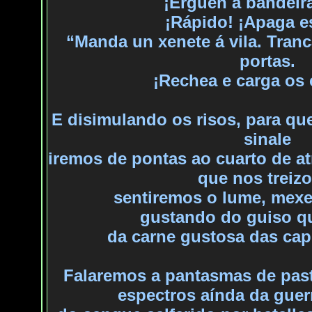
¡Erguen a bandeir
¡Rápido! ¡Apaga es
“Manda un xenete á vila. Tranca
portas.
¡Rechea e carga os
E disimulando os risos, para qu
sinale
iremos
de pontas ao cuarto de at
que nos treiz
sentiremos
o lume, mexe
gustando
do guiso q
da
carne gustosa das capr
Falaremos a pantasmas de past
espectros aínda da gue