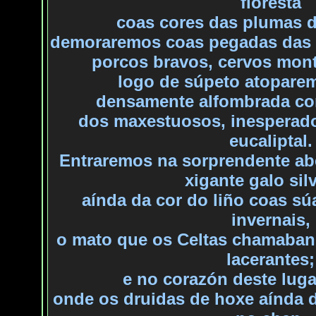
floresta
coas
cores das plumas d
demoraremos
coas pegadas das 
porcos
bravos, cervos mont
logo
de súpeto atoparemo
densamente
alfombrada con
dos
maxestuosos, inesperados
eucaliptal.
Entraremos na sorprendente abe
xigante galo sil
aínda
da cor do liño coas súa
invernais,
o
mato que os Celtas chamaban 
lacerantes;
e
no corazón deste lug
onde
os druidas de hoxe aínda 