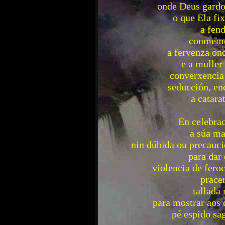
onde Deus gardo
o que Ela fi
a fen
conmemo
a fervenza on
e a muller
converxencia 
seducción, en
a catara
En celebra
a súa ma
nin dúbida ou precauci
para dar 
violencia de feroc
prace
tallada
para mostrar aos 
pé espido sa