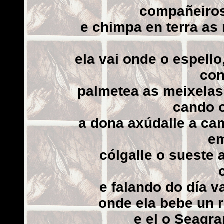
compañeiros
e chimpa en terra as
ela vai onde o espell
con
palmetea as meixelas,
cando 
a dona axúdalle a ca
e
cólgalle o sueste 
e falando do día v
onde ela bebe un 
e el o Seagr