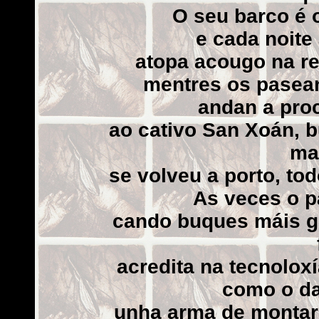
O seu barco é 
e cada noite
atopa acougo na re
mentres os pasean
andan a proc
ao cativo San Xoán, b
ma
se volveu a porto, to
As veces o p
cando buques máis g
acredita na tecnoloxí
como o da
unha arma de montar 