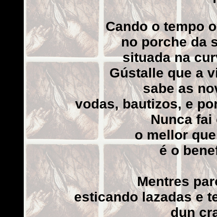
Cando o tempo o 
no porche da 
situada na cur
Gústalle que a v
sabe as nov
vodas, bautizos, e p
Nunca fai 
o mellor qu
é o bene
Mentres
paro
esticando lazadas e 
dun cr