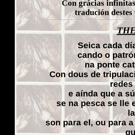
Con grácias infinita
tradución destes
THE
Seica
cada día
cando o patró
na ponte ca
Con dous de tripulac
redes
e aínda que a sú
se na pesca se lle 
l
son para el, ou para 
qu