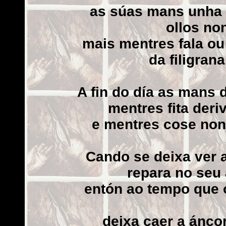
as súas mans unha m
ollos no
mais mentres fala ou
da filigran
A fin do día as mans 
mentres fita deri
e mentres cose non 
Cando se deixa ver a
repara no seu
entón ao tempo que o
deixa caer a ánco