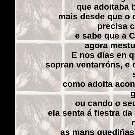
que adoitaba 
mais desde que o d
precisa 
e sabe que a C
agora mestu
E nos días en q
sopran ventarróns, e 
como adoita acon
g
ou cando o seu
ela senta á fiestra d
as mans quediñas,