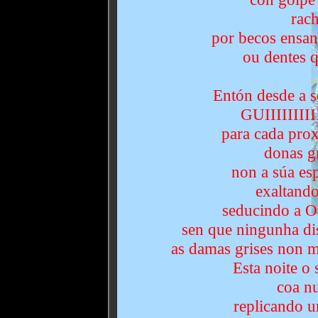
rac
por becos ensan
ou dentes q
Entón desde a s
GUIIIIIIII
para cada pro
donas gr
non a súa esp
exaltand
seducindo a Or
sen que ningunha dis
as damas grises non m
Esta noite o
coa nu
replicando u