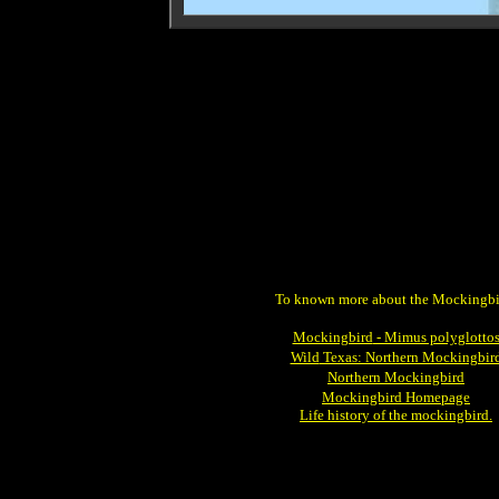
To known more about the Mockingbi
Mockingbird
- Mimus polyglotto
Wild
Texas: Northern Mockingbir
Northern
Mockingbird
Mockingbird
Homepage
Life
history of the mockingbird.