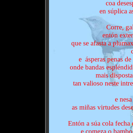
coa deses
en súplica a
Corre, ga
entón exten
que se afasta a pluma
e ásperas penas de
onde bandas espléndid
mais dispost
tan valioso neste int
e nesa
as miñas virtudes dese
Entón a súa cola fecha
e comeza o bambol