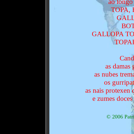
ao longo 
TOPA,
GALL
BOT
GALLOPA T
TOPA
Cand
as damas g
as nubes trem
os gurripa
as nais protexen 
e zumes doces 
© 2006 Patri