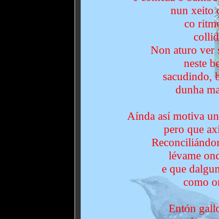
nun xeito 
co ritm
colli
Non aturo ver s
neste b
sacudindo, 
dunha ma
Aínda así motiva un
pero que axi
Reconciliándo
lévame ond
e que dalgu
como on
Entón gall