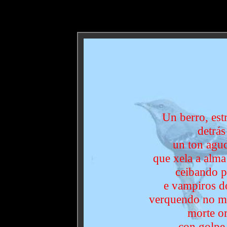
Un berro, est
detrás
un ton agud
que xela a alma
ceibando p
e vampiros do
verquendo no me
morte o
con golpe 