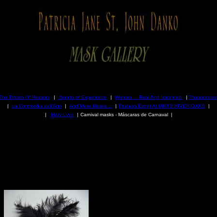
The Dream Of Reason
|
Songs of Experience
|
Women ... Real And Imagined
|
Thanatopsis
|
La Commedia dell'Arte
|
And More Masks ...
|
Fashion Event At MIKI'S RIVER OAKS
|
|
Mary Lyon
|
Carnival masks - Máscaras de Carnaval
|