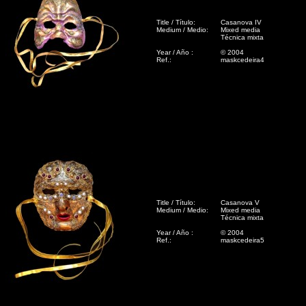
Title / Título:
Casanova IV
Medium / Medio:
Mixed media
Técnica mixta
Year / Año :
© 2004
Ref.:
maskcedeira4
Title / Título:
Casanova V
Medium / Medio:
Mixed media
Técnica mixta
Year / Año :
© 2004
Ref.:
maskcedeira5