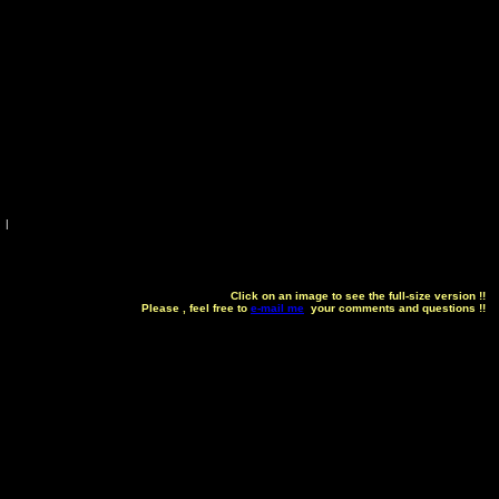
|
Click on an image to see the full-size version !!
Please , feel free to
e-mail me
your comments and questions !!