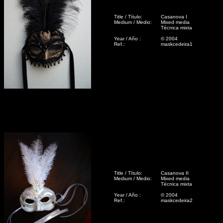
Title / Título:
Casanova I
Medium / Medio:
Mixed media
Técnica mixta
Year / Año :
© 2004
Ref.:
maskcedeira1
Title / Título:
Casanova II
Medium / Medio:
Mixed media
Técnica mixta
Year / Año :
© 2004
Ref.:
maskcedeira2