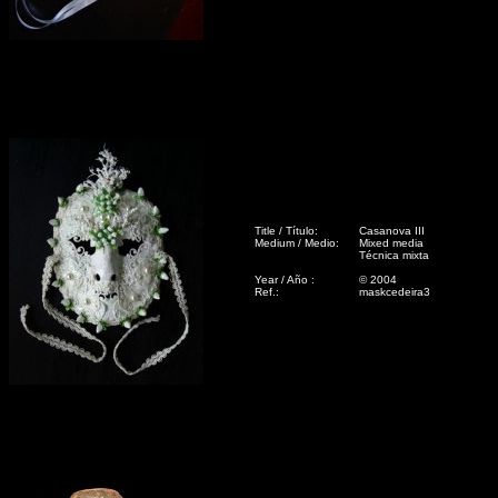
Title / Título:
Casanova III
Medium / Medio:
Mixed media
Técnica mixta
Year / Año :
© 2004
Ref.:
maskcedeira3