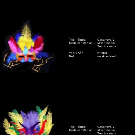
Title / Título:
Casanova VI
Medium / Medio:
Mixed media
Técnica mixta
Year / Año :
© 2004
Ref.:
maskcedeira6
Title / Título:
Casanova VII
Medium / Medio:
Mixed media
Técnica mixta